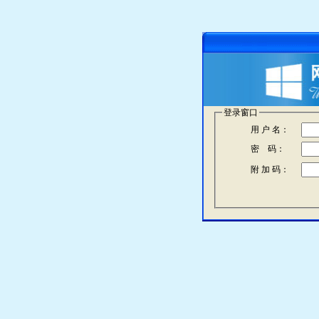
登录窗口
用 户 名：
密 码：
附 加 码：